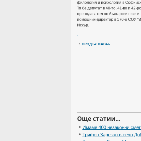
филология и психология в Софийск
Тя бе депутат в 40-то, 41-во и 42-
преподавател по български език и
помощник-директор в 170-о СОУ "В.
Искър.
.
ПРОДЪЛЖАВА>
Още статии...
Имаме 400 незаконни сме
Трифон Зарезан в село Д