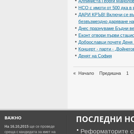
Алпинистa Георги Манолов
НСО с имоти от 500 дка в
ДАРИ КРЪВ! Включи се във
безвъзмездно даряване на
Днес празнуваме Бъдни ве
Еконт отвори първи стаци
Доброславци почете Деня 
Концерт - парти - „Войнего
Денят на София
«
Начало
Предишна
1
ПОСЛЕДНИ Н
ВАЖНО
На 16.10,2015
ще се проведе
Реформаторите ср
среща с кандидата за кмет на