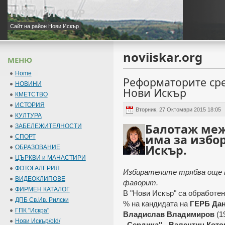
НОВИ ИСКЪР
Сайт на район Нови Искър
noviiskar.org
МЕНЮ
Home
Реформаторите сре
НОВИНИ
Нови Искър
КМЕТСТВО
ИСТОРИЯ
Вторник, 27 Октомври 2015 18:05
КУЛТУРА
Балотаж меж
ЗАБЕЛЕЖИТЕЛНОСТИ
има за избо
СПОРТ
Искър.
ОБРАЗОВАНИЕ
ЦЪРКВИ и МАНАСТИРИ
ФОТОГАЛЕРИЯ
Избирателите трябва още в
ВИДЕОКЛИПОВЕ
фаворит.
ФИРМЕН КАТАЛОГ
В "Нови Искър" са обработени
ДПБ Св.Ив. Рилски
% на кандидата на
ГЕРБ Дан
ГПК "Искра"
Владислав Владимиров
(1
Нови Искър/old/
„Сердика" - Валентин Котов