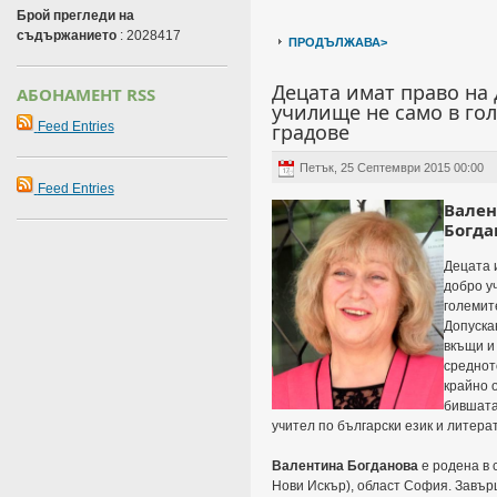
Брой прегледи на
съдържанието
: 2028417
ПРОДЪЛЖАВА>
Децата имат право на
АБОНАМЕНТ RSS
училище не само в го
градове
Feed Entries
Петък, 25 Септември 2015 00:00
Feed Entries
Вален
Богда
Децата 
добро у
големит
Допуска
вкъщи и
среднот
крайно 
бившата
учител по български език и литера
Валентина Богданова
е родена в 
Нови Искър), област София. Завър