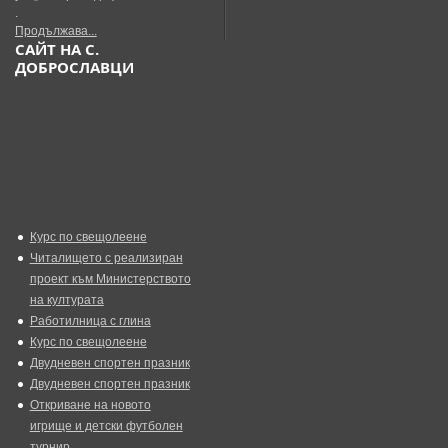
.
Продължава...
САЙТ НА С.
ДОБРОСЛАВЦИ
Курс по свещолеене
Читалището с реализиран
проект към Министерството
на културата
Работилница с глина
Курс по свещолеене
Двудневен спортен празник
Двудневен спортен празник
Откриване на новото
игрище и детски футболен
турнир