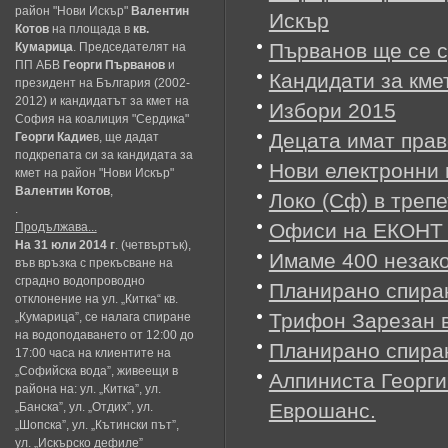
район "Нови Искър"
Валентин
Искър
Котов
на площада в
кв.
Първанов ще се с
Кумарица
. Председателят на
ПП АБВ
Георги Първанов
и
Кандидати за кме
президент на България (2002-
2012) и кандидатът за кмет на
Избори 2015
София на коалиция "Сердика"
Децата имат прав
Георги Кадие
в, ще дадат
подкрепата си за кандидата за
Нови електронни 
кмет на район "Нови Искър"
Валентин Котов
,
Локо (Сф) в треп
.
Офиси на ЕКОНТ 
Продължава...
На 31 юли 2014 г
. (четвъртък),
Имаме 400 незак
във връзка с прекъсване на
сградно водопроводно
Планирано спира
отклонение на ул. „Китка“ кв.
Трифон Зарезан 
„Кумарица”, се налага спиране
на водоподаването от 12:00 до
Планирано спиран
17:00 часа на клиентите на
„Софийска вода”, живеещи в
Алпинистa Георги
района на: ул. „Китка”, ул.
Еврошанс.
„Банска”, ул. „Отдих”, ул.
„Шопска”, ул. „Кътински път”,
ул. „Искърско дефиле”