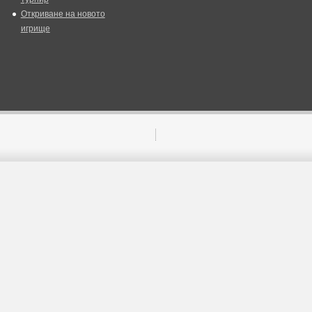
Откриване на новото
игрище