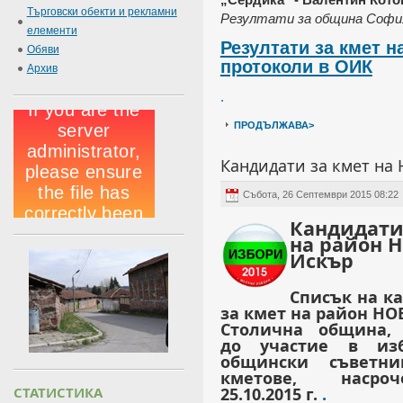
Търговски обекти и рекламни
Резултати за община София,
елементи
Резултати за кмет н
Обяви
протоколи в ОИК
Архив
.
ПРОДЪЛЖАВА>
Кандидати за кмет на
Събота, 26 Септември 2015 08:22
Кандидати
на район 
Искър
Списък на к
за кмет на район НО
Столична община, 
до участие в из
общински съветн
кметове, наср
25.10.2015 г.
.
СТАТИСТИКА